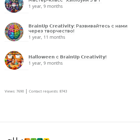
1 year, 9 months
𝗕𝗿𝗮𝗶𝗻𝗨𝗽 𝗖𝗿𝗲𝗮𝘁𝗶𝘃𝗶𝘁𝘆: Развивайтесь с нами
через творчество!
1 year, 11 months
𝗛𝗮𝗹𝗹𝗼𝘄𝗲𝗲𝗻 с 𝗕𝗿𝗮𝗶𝗻𝗨𝗽 𝗖𝗿𝗲𝗮𝘁𝗶𝘃𝗶𝘁𝘆!
1 year, 9 months
|
Views: 7690
Contact requests: 8743