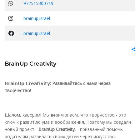
972515300719
brainup.israel
brainup.israel
BrainUp Creativity
𝗕𝗿𝗮𝗶𝗻𝗨𝗽 𝗖𝗿𝗲𝗮𝘁𝗶𝘃𝗶𝘁𝘆
:
Развивайтесь
с
нами
через
творчество!
Шалом, хаверим! Мы в̶е̶р̶и̶м̶ знаем, что творчество - это
ключ к развитию ума и воображения. Поэтому мы создали
новый проект -
BrainUp
Creativity
, - призванный помочь
родителям развивать своих детей через искусство,